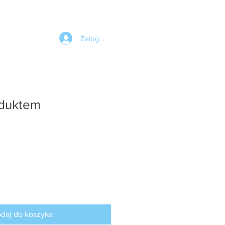
Zaloguj się
oduktem
daj do koszyka