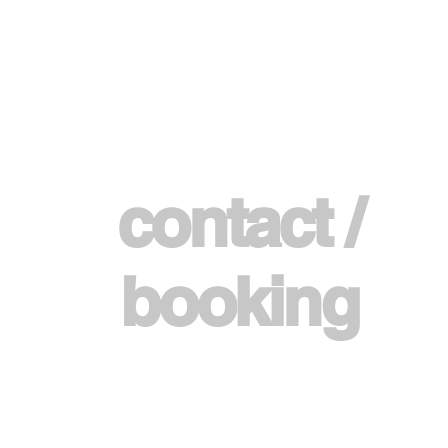
contact /
booking
Patryk Glinka
+48 501160251
patryk@al-fine.pl